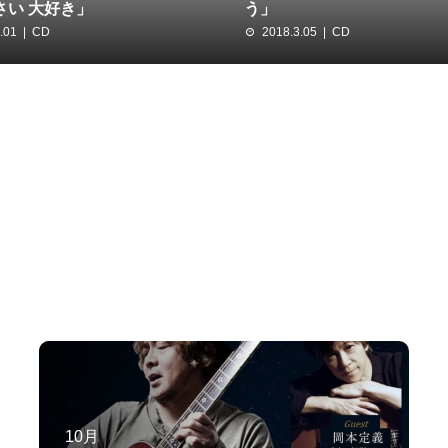
さい 大好き」
う」
.01
CD
2018.3.05
CD
10月