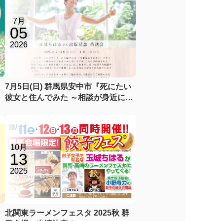
7月
05
2026
7月5日(日) 群馬県安中市『死にたい
彼女と住んでみた ～相談が身近にな
る社会～』出版記念茶話会
10月
13
2025
北関東ラーメンフェスタ 2025秋 群