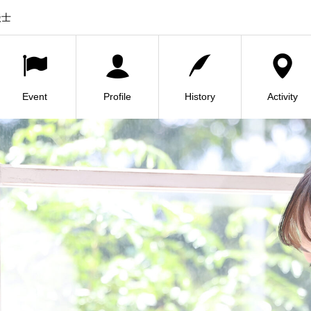
談士
Event
Profile
History
Activity