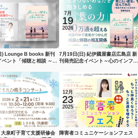
7月
19
2026
) Lounge B books 新刊
7月19日(日) 紀伊國屋書店広島店 新
イベント「傾聴と相談 ～生
刊発売記念イベント～心のインフラ
の狭間で～」
整備とは？～
12月
23
2025
度 大泉町子育て支援研修会
障害者コミュニケーションフェス