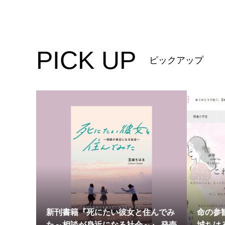
PICK UP
ピックアップ
新刊書籍『死にたい彼女と住んでみ
命の参
た～相談が身近になる社会～』 発売
城ちは