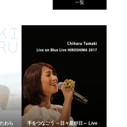
一覧
またわら
手をつなごう ～日々是好日～ Live