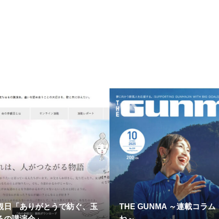
観日「ありがとうで紡ぐ、玉
THE GUNMA ～連載コラム
るの講演会」
ね～