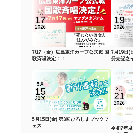
7月
7月
17
19
2026
2026
7/17（金）広島東洋カープ公式戦 国
7月19日(日
歌斉唱決定！！
発売記念
きづらさ
5月
15
2月
21
2026
2026
5月15日(金) 第3回ひろしまブックフ
ェス
令和7年