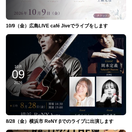
10/9（金）広島LIVE café Jiveでライブをします
10月
09
2026
8/28（金）横浜市 ReNY βでのライブに出演します