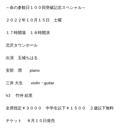
～命の参観日１００回突破記念スペシャル～
２０２２年１０月１５日 土曜
１７時開場 １８時開演
北沢タウンホール
出演 玉城ちはる
安部 潤 piano
三井 大生 violin・guitar
VJ 竹仲 絵里
全席指定￥３０００ 中学生以下￥１５００ ２歳以下無料
チケット ８月１０日発売