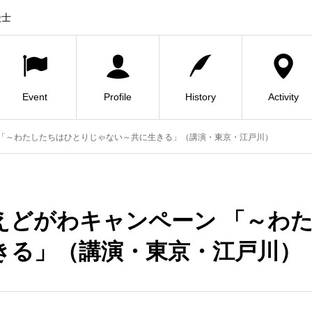
談士
Event
Profile
History
Activity
 「～わたしたちはひとりじゃない～共に生きる」（講演・東京・江戸川）
えどがわキャンペーン 「～わ
きる」（講演・東京・江戸川）