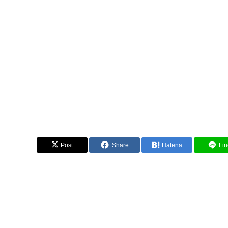
Post
Share
Hatena
Lin