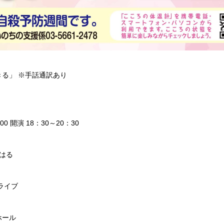
る」 ※手話通訳あり
0 開演 18：30～20：30
はる
ライブ
ホール