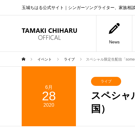
玉城ちはる公式サイト｜シンガーソングライター、家族相
News
イベント
ライブ
スペシャル限定生配信「someday
ライブ
6月
28
スペシャル限
2020
国）