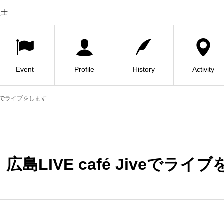
談士
Event
Profile
History
Activity
Jiveでライブをします
）広島LIVE café Jiveでライ