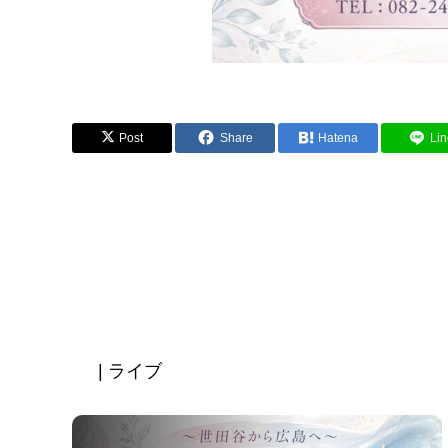
Post
Share
Hatena
Lin
| ライブ