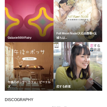
Full Moon Nude/大石由梨香×玉
Galaxie500#Fairy
城ちは...
午後のボッサ〜カフェ・ビートル
ズ
恋する鉄道
DISCOGRAPHY