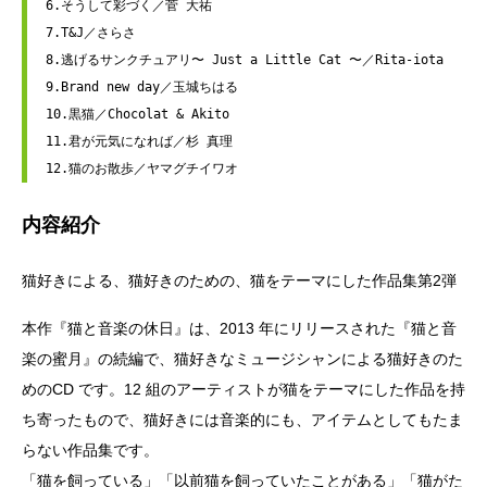
6.そうして彩づく／菅 大祐
7.T&J／さらさ
8.逃げるサンクチュアリ〜 Just a Little Cat 〜／Rita-iota
9.Brand new day／玉城ちはる
10.黒猫／Chocolat & Akito
11.君が元気になれば／杉 真理
12.猫のお散歩／ヤマグチイワオ
内容紹介
猫好きによる、猫好きのための、猫をテーマにした作品集第2弾
本作『猫と音楽の休日』は、2013 年にリリースされた『猫と音
楽の蜜月』の続編で、猫好きなミュージシャンによる猫好きのた
めのCD です。12 組のアーティストが猫をテーマにした作品を持
ち寄ったもので、猫好きには音楽的にも、アイテムとしてもたま
らない作品集です。
「猫を飼っている」「以前猫を飼っていたことがある」「猫がた