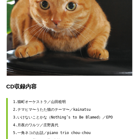
CD収録内容
1.猫町オーケストラ／山田稔明
2.テマヒマ〜うたた猫のテーマ〜／kainatsu
3.いけないことかな（Nothing’s to Be Blamed）／EPO
4.月夜のワルツ／庄野真代
5.一角ネコのお話／piano trio chou-chou