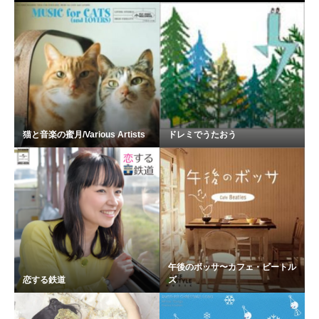
猫と音楽の蜜月/Various Artists
ドレミでうたおう
午後のボッサ〜カフェ・ビートル
恋する鉄道
ズ